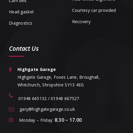
Cam belt
Courtesy car provided
Head gasket
Recovery
Diagnostics
Contact Us
Highgate Garage
Highgate Garage, Foxes Lane, Broughall,
Whitchurch, Shropshire SY13 4EG
01948 665132 / 01948 667527
gary@highgategarage.co.uk
8.30 – 17.00
Monday – Friday: